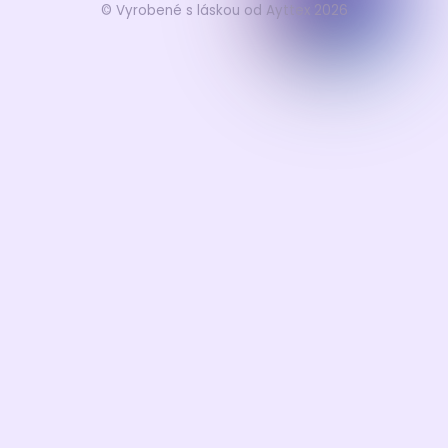
© Vyrobené s láskou od Ayttex 2026