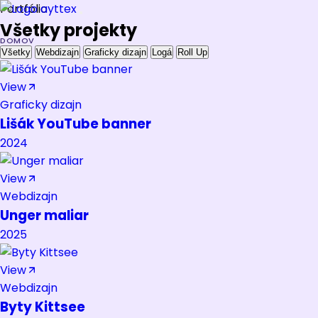
Portfólio
Všetky
projekty
DOMOV
Všetky
Webdizajn
Graficky dizajn
Logá
Roll Up
View
O MNE
Graficky dizajn
Lišák YouTube banner
PORTFÓLIO
2024
View
SLUŽBY
Webdizajn
Kontaktovať ma
Unger maliar
Kontakt
2025
View
Webdizajn
Byty Kittsee