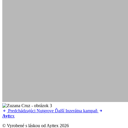
Predchádzajúci
Nutgrove
Ďalší
Inzerátna kampaň
Ayt
tex
© Vyrobené s láskou od Ayttex 2026